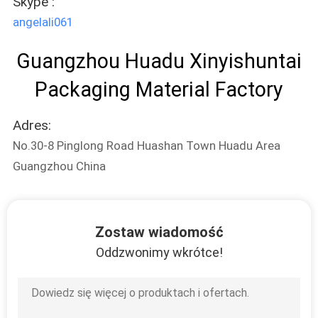
Skype :
PRIVACY
angelali061
POLICY
Guangzhou Huadu Xinyishuntai
Packaging Material Factory
Adres:
No.30-8 Pinglong Road Huashan Town Huadu Area
Guangzhou China
Zostaw wiadomość
Oddzwonimy wkrótce!