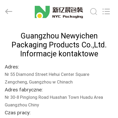
Packaging
Products
Co.,Ltd..
All
Rights
Reserved.
Developed
DOM
by
ECER
Guangzhou Newyichen
PRODUKTY
Packaging Products Co.,Ltd.
Informacje kontaktowe
O
Adres:
NAS
Nr 55 Diamond Street Hehui Center Square
Zengcheng, Guangzhou w Chinach
WYCIECZKA
Adres fabryczne:
PO
Nr 30-8 Pinglong Road Huashan Town Huadu Area
FABRYCE
Guangzhou Chiny
Czas pracy: