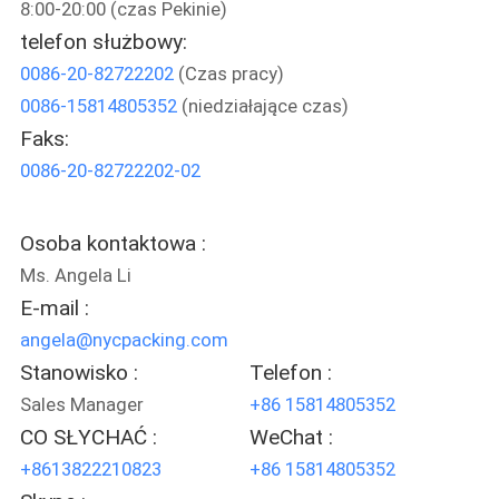
8:00-20:00 (czas Pekinie)
KONTROLA
telefon służbowy:
JAKOŚCI
0086-20-82722202
(Czas pracy)
0086-15814805352
(niedziałające czas)
SKONTAKTUJ
Faks:
SIĘ
0086-20-82722202-02
Z
NAMI
Osoba kontaktowa :
Ms. Angela Li
AKTUALNOŚCI
E-mail :
angela@nycpacking.com
Stanowisko :
Telefon :
PRZYPADKI
Sales Manager
+86 15814805352
CO SŁYCHAĆ :
WeChat :
SITEMAP
+8613822210823
+86 15814805352