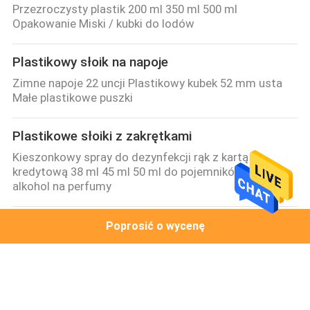
Przezroczysty plastik 200 ml 350 ml 500 ml
Opakowanie Miski / kubki do lodów
Plastikowy słoik na napoje
Zimne napoje 22 uncji Plastikowy kubek 52 mm usta
Małe plastikowe puszki
Plastikowe słoiki z zakrętkami
Kieszonkowy spray do dezynfekcji rąk z kartą
kredytową 38 ml 45 ml 50 ml do pojemników na
alkohol na perfumy
Plastikowe puszki po napojach
Poprosić o wycenę
350 ml 500 ml plastikowych puszek do picia dla
zwierząt domowych do picia bezalkoholowego
Plastikowe puszki na żywność