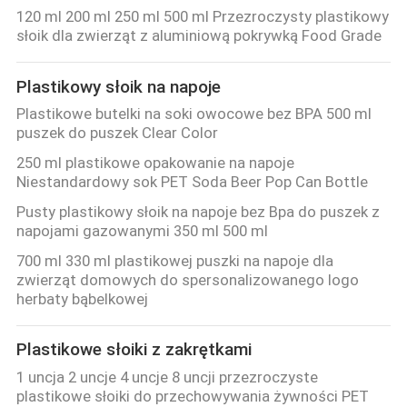
KONTROLA
120 ml 200 ml 250 ml 500 ml Przezroczysty plastikowy
słoik dla zwierząt z aluminiową pokrywką Food Grade
JAKOŚCI
Plastikowy słoik na napoje
SKONTAKTUJ
Plastikowe butelki na soki owocowe bez BPA 500 ml
SIĘ
puszek do puszek Clear Color
Z
250 ml plastikowe opakowanie na napoje
Niestandardowy sok PET Soda Beer Pop Can Bottle
NAMI
Pusty plastikowy słoik na napoje bez Bpa do puszek z
napojami gazowanymi 350 ml 500 ml
AKTUALNOŚCI
700 ml 330 ml plastikowej puszki na napoje dla
zwierząt domowych do spersonalizowanego logo
herbaty bąbelkowej
PRZYPADKI
Plastikowe słoiki z zakrętkami
SITEMAP
1 uncja 2 uncje 4 uncje 8 uncji przezroczyste
plastikowe słoiki do przechowywania żywności PET