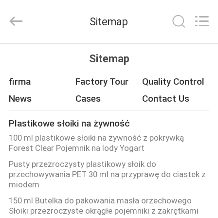
Packaging
Products
Co.,Ltd..
Sitemap
All
Rights
Reserved.
Developed
DOM
by
ECER
Sitemap
PRODUKTY
firma
Factory Tour
Quality Control
News
Cases
Contact Us
O
Plastikowe słoiki na żywność
NAS
100 ml plastikowe słoiki na żywność z pokrywką
Forest Clear Pojemnik na lody Yogart
WYCIECZKA
Pusty przezroczysty plastikowy słoik do
przechowywania PET 30 ml na przyprawę do ciastek z
PO
miodem
FABRYCE
150 ml Butelka do pakowania masła orzechowego
Słoiki przezroczyste okrągłe pojemniki z zakrętkami