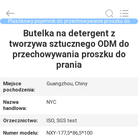
Packaging
Products
Co.,Ltd..
All
Rights
Plastikowy pojemnik do przechowywania proszku do
Reserved.
prania
Developed
DOM
Butelka na detergent z
by
ECER
tworzywa sztucznego ODM do
PRODUKTY
przechowywania proszku do
prania
O
NAS
Miejsce
Guangzhou, Chiny
pochodzenia:
WYCIECZKA
Nazwa
NYC
handlowa:
PO
Orzecznictwo:
ISO, SGS test
FABRYCE
Numer modelu:
NXY-177,5*86,5*100