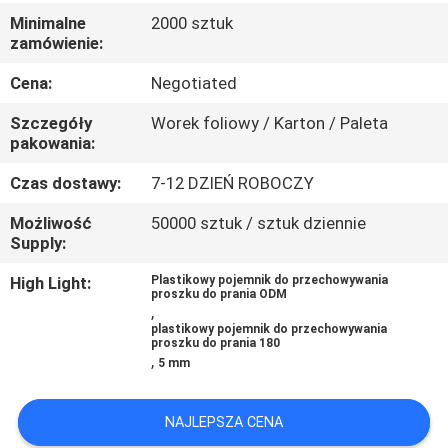
KONTROLA
Minimalne
2000 sztuk
zamówienie:
JAKOŚCI
Cena:
Negotiated
SKONTAKTUJ
Szczegóły
Worek foliowy / Karton / Paleta
SIĘ
pakowania:
Z
Czas dostawy:
7-12 DZIEŃ ROBOCZY
NAMI
Możliwość
50000 sztuk / sztuk dziennie
Supply:
AKTUALNOŚCI
High Light:
Plastikowy pojemnik do przechowywania
proszku do prania ODM
,
plastikowy pojemnik do przechowywania
PRZYPADKI
proszku do prania 180
,
5 mm
SITEMAP
NAJLEPSZA CENA