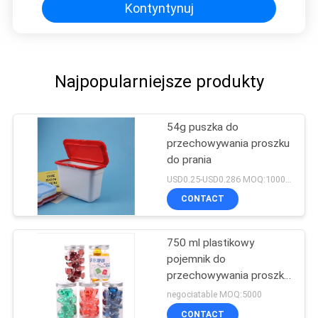
Kontyntynuj
Najpopularniejsze produkty
54g puszka do
przechowywania proszku
do prania
USD0.25-USD0.286 MOQ:10000 sztuk
CONTACT
750 ml plastikowy
pojemnik do
przechowywania proszku
do prania
negociatable MOQ:5000
CONTACT