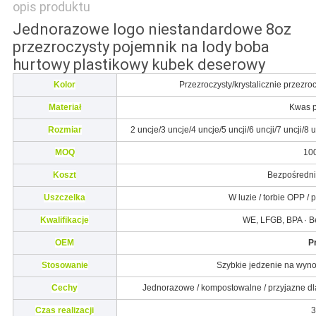
opis produktu
Jednorazowe logo niestandardowe 8oz
przezroczysty pojemnik na lody boba
hurtowy plastikowy kubek deserowy
Kolor
Przezroczysty/krystalicznie przezr
Materiał
Kwas p
Rozmiar
2 uncje/3 uncje/4 uncje/5 uncji/6 uncji/7 uncji/8
MOQ
10
Koszt
Bezpośredni
Uszczelka
W luzie / torbie OPP /
Kwalifikacje
WE, LFGB, BPA · 
OEM
P
Stosowanie
Szybkie jedzenie na wyno
Cechy
Jednorazowe / kompostowalne / przyjazne d
Czas realizacji
3