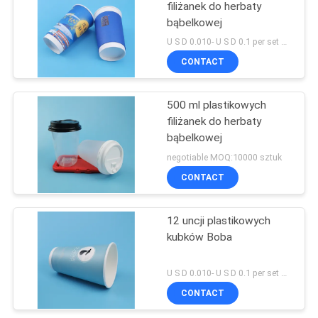
filiżanek do herbaty
bąbelkowej
U S D 0.010- U S D 0.1 per set MOQ:Zestaw 5000
CONTACT
500 ml plastikowych
filiżanek do herbaty
bąbelkowej
negotiable MOQ:10000 sztuk
CONTACT
12 uncji plastikowych
kubków Boba
U S D 0.010- U S D 0.1 per set MOQ:Zestaw 5000
CONTACT