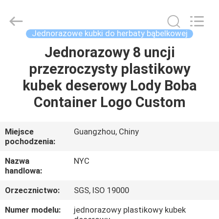
Newyichen
Packaging
Products
Co.,Ltd..
All
Jednorazowe kubki do herbaty bąbelkowej
Rights
Reserved.
Jednorazowy 8 uncji
DOM
Developed
by
ECER
przezroczysty plastikowy
PRODUKTY
kubek deserowy Lody Boba
Container Logo Custom
O
NAS
Miejsce
Guangzhou, Chiny
pochodzenia:
WYCIECZKA
Nazwa
NYC
handlowa:
PO
Orzecznictwo:
SGS, ISO 19000
FABRYCE
Numer modelu:
jednorazowy plastikowy kubek