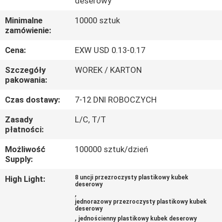
deserowy
KONTROLA
Minimalne
10000 sztuk
JAKOŚCI
zamówienie:
Cena:
EXW USD 0.13-0.17
SKONTAKTUJ
SIĘ
Szczegóły
WOREK / KARTON
pakowania:
Z
Czas dostawy:
7-12 DNI ROBOCZYCH
NAMI
Zasady
L/C, T/T
płatności:
AKTUALNOŚCI
Możliwość
100000 sztuk/dzień
Supply:
PRZYPADKI
High Light:
8 uncji przezroczysty plastikowy kubek
deserowy
,
SITEMAP
jednorazowy przezroczysty plastikowy kubek
deserowy
,
jednościenny plastikowy kubek deserowy