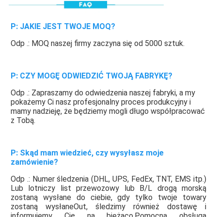
P: JAKIE JEST TWOJE MOQ?
Odp .: MOQ naszej firmy zaczyna się od 5000 sztuk.
P: CZY MOGĘ ODWIEDZIĆ TWOJĄ FABRYKĘ?
Odp .: Zapraszamy do odwiedzenia naszej fabryki, a my 
pokażemy Ci nasz profesjonalny proces produkcyjny i 
mamy nadzieję, że będziemy mogli długo współpracować 
z Tobą.
P: Skąd mam wiedzieć, czy wysyłasz moje 
zamówienie?
Odp .: Numer śledzenia (DHL, UPS, FedEx, TNT, EMS itp.) 
Lub lotniczy list przewozowy lub B/L drogą morską 
zostaną wysłane do ciebie, gdy tylko twoje towary 
zostaną wysłane
Out, śledzimy również dostawę i 
informujemy Cię na bieżąco.Pomocna obsługa 